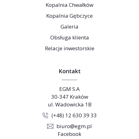
Kopalnia Chwałków
Kopalnia Gębczyce
Galeria
Obsługa klienta
Relacje inwestorskie
Kontakt
EGM S.A
30-347 Kraków
ul. Wadowicka 1B
(+48) 12 630 39 33
biuro@egm.pl
Facebook