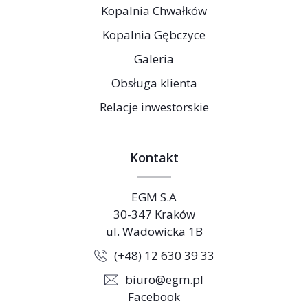
Kopalnia Chwałków
Kopalnia Gębczyce
Galeria
Obsługa klienta
Relacje inwestorskie
Kontakt
EGM S.A
30-347 Kraków
ul. Wadowicka 1B
(+48) 12 630 39 33
biuro@egm.pl
Facebook