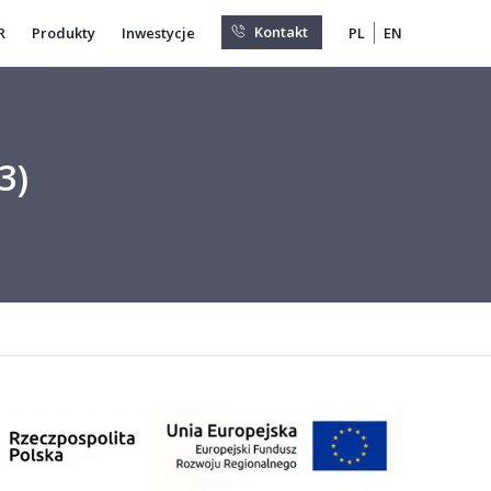
O firmie
Centrum B+R
Produkty
Inwestycje
-63 mm (2023)