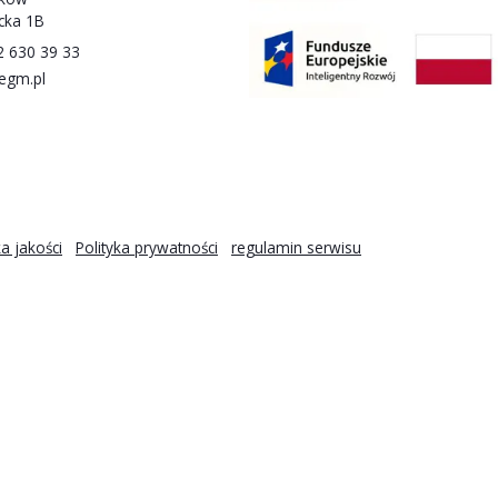
Kontakt
EGM S.A
30-347 Kraków
ul. Wadowicka 1B
(+48) 12 630 39 33
biuro@egm.pl
Facebook
rzeżone.
Polityka jakości
Polityka prywatności
regulami